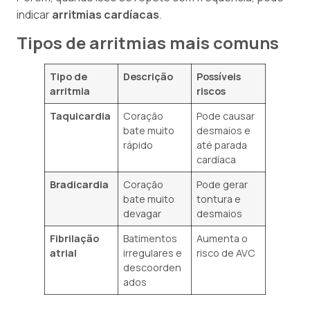
indicar
arritmias cardíacas
.
Tipos de arritmias mais comuns
Tipo de
Descrição
Possíveis
arritmia
riscos
Taquicardia
Coração
Pode causar
bate muito
desmaios e
rápido
até parada
cardíaca
Bradicardia
Coração
Pode gerar
bate muito
tontura e
devagar
desmaios
Fibrilação
Batimentos
Aumenta o
atrial
irregulares e
risco de AVC
descoorden
ados