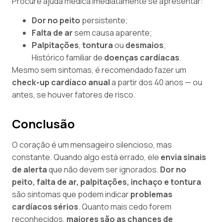
Procure ajuda médica imediatamente se apresentar:
Dor no peito
persistente;
Falta de ar
sem causa aparente;
Palpitações
,
tontura
ou
desmaios
;
Histórico familiar de
doenças cardíacas
.
Mesmo sem sintomas, é recomendado fazer um
check-up cardíaco anual
a partir dos 40 anos — ou
antes, se houver fatores de risco.
Conclusão
O coração é um mensageiro silencioso, mas
constante. Quando algo está errado, ele
envia sinais
de alerta
que não devem ser ignorados.
Dor no
peito, falta de ar, palpitações, inchaço e tontura
são sintomas que podem indicar
problemas
cardíacos sérios
. Quanto mais cedo forem
reconhecidos,
maiores são as chances de