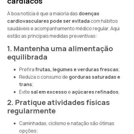
cardíacos
A boa notícia é que a maioria das
doenças
cardiovasculares pode ser evitada
com hábitos
saudáveis e acompanhamento médico regular. Aqui
estão as principais medidas preventivas:
1. Mantenha uma alimentação
equilibrada
Prefira
frutas, legumes e verduras frescas
;
Reduza o consumo de
gorduras saturadas e
trans
;
Evite
sal em excesso
e
açúcares refinados
.
2. Pratique atividades físicas
regularmente
Caminhadas, ciclismo e natação são ótimas
opções;