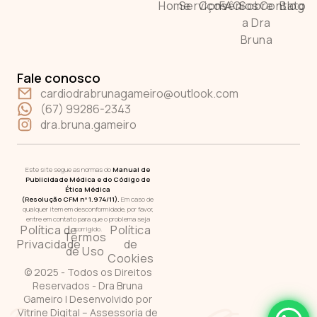
Home
Serviços
Convênios
FAQ
Sobre
Contato
Blog
a Dra
Bruna
Fale conosco
cardiodrabrunagameiro@outlook.com​
(67) 99286-2343
dra.bruna.gameiro
Este site segue as normas do
Manual de
Publicidade Médica e do Código de
Ética Médica
(Resolução CFM nº 1.974/11).
Em caso de
qualquer item em desconformidade, por favor,
entre em contato para que o problema seja
Política de
Política
corrigido.
Termos
Privacidade
de
de Uso
Cookies
© 2025 - Todos os Direitos
Reservados - Dra Bruna
Gameiro | Desenvolvido por
Vitrine Digital – Assessoria de