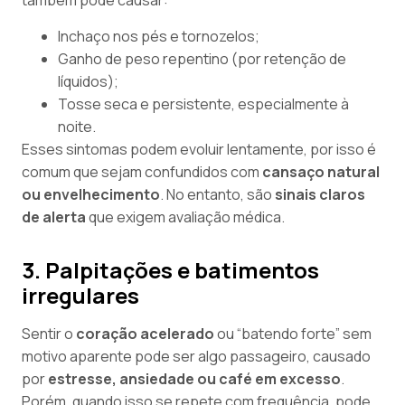
também pode causar:
Inchaço nos pés e tornozelos;
Ganho de peso repentino (por retenção de
líquidos);
Tosse seca e persistente, especialmente à
noite.
Esses sintomas podem evoluir lentamente, por isso é
comum que sejam confundidos com
cansaço natural
ou envelhecimento
. No entanto, são
sinais claros
de alerta
que exigem avaliação médica.
3. Palpitações e batimentos
irregulares
Sentir o
coração acelerado
ou “batendo forte” sem
motivo aparente pode ser algo passageiro, causado
por
estresse, ansiedade ou café em excesso
.
Porém, quando isso se repete com frequência, pode