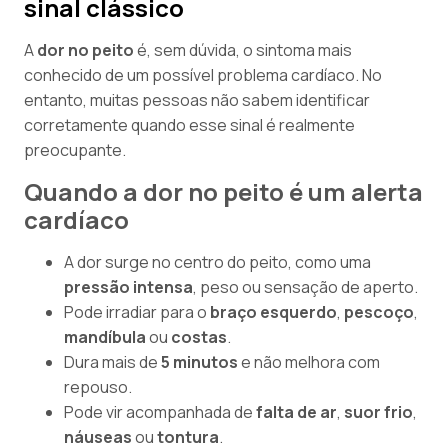
sinal clássico
A
dor no peito
é, sem dúvida, o sintoma mais
conhecido de um possível problema cardíaco. No
entanto, muitas pessoas não sabem identificar
corretamente quando esse sinal é realmente
preocupante.
Quando a dor no peito é um alerta
cardíaco
A dor surge no centro do peito, como uma
pressão intensa
, peso ou sensação de aperto.
Pode irradiar para o
braço esquerdo
,
pescoço
,
mandíbula
ou
costas
.
Dura mais de
5 minutos
e não melhora com
repouso.
Pode vir acompanhada de
falta de ar
,
suor frio
,
náuseas
ou
tontura
.