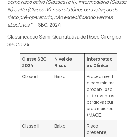
como risco baixo (Classes I e II), intermediário (Classe
III) e alto (Classe IV) nos relatórios de avaliação de
risco pré-operatório, não especificando valores
absolutos.”
— SBC, 2024
Classificação Semi-Quantitativa de Risco Cirúrgico —
SBC 2024
Classe SBC
Nível de
Interpretaç
2024
Risco
ão Clínica
Classe I
Baixo
Procediment
o com mínima
probabilidad
e de eventos
cardiovascul
ares maiores
(MACE)
Classe II
Baixo
Risco
presente,