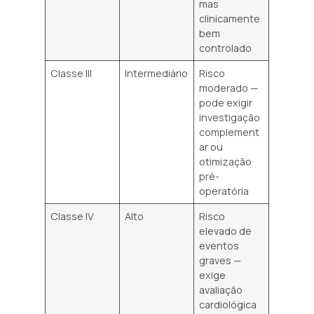
mas
clinicamente
bem
controlado
Classe III
Intermediário
Risco
moderado —
pode exigir
investigação
complement
ar ou
otimização
pré-
operatória
Classe IV
Alto
Risco
elevado de
eventos
graves —
exige
avaliação
cardiológica