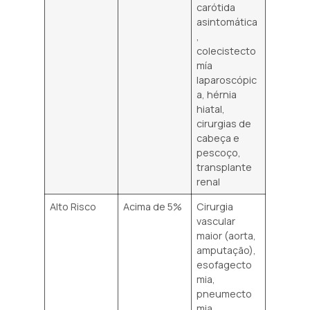
carótida
asintomática
,
colecistecto
mía
laparoscópic
a, hérnia
hiatal,
cirurgias de
cabeça e
pescoço,
transplante
renal
Alto Risco
Acima de 5%
Cirurgia
vascular
maior (aorta,
amputação),
esofagecto
mia,
pneumecto
mia,