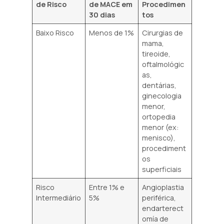
de Risco
de MACE em
Procedimen
30 dias
tos
Baixo Risco
Menos de 1%
Cirurgias de
mama,
tireoide,
oftalmológic
as,
dentárias,
ginecologia
menor,
ortopedia
menor (ex:
menisco),
procediment
os
superficiais
Risco
Entre 1% e
Angioplastia
Intermediário
5%
periférica,
endarterect
omía de