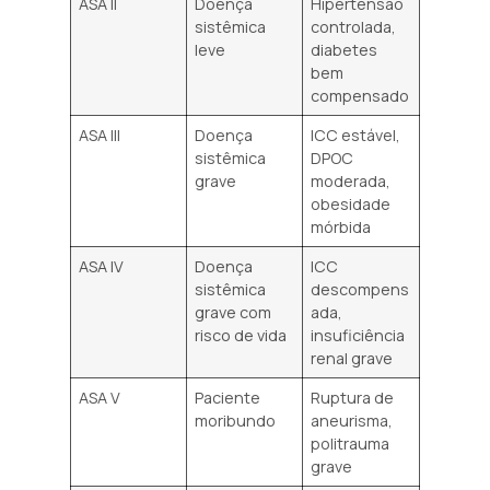
ASA II
Doença
Hipertensão
sistêmica
controlada,
leve
diabetes
bem
compensado
ASA III
Doença
ICC estável,
sistêmica
DPOC
grave
moderada,
obesidade
mórbida
ASA IV
Doença
ICC
sistêmica
descompens
grave com
ada,
risco de vida
insuficiência
renal grave
ASA V
Paciente
Ruptura de
moribundo
aneurisma,
politrauma
grave