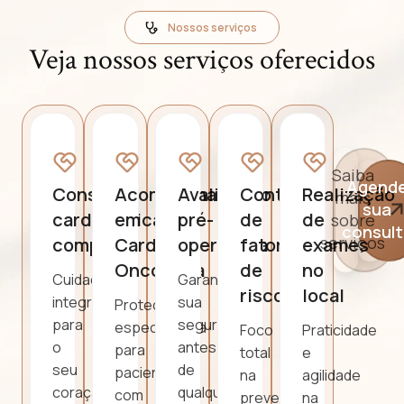
Nossos serviços
Veja nossos serviços oferecidos
Saiba
Agend
Consulta
Acompanhamento
Avaliação
Controle
Realização
mais
sua
cardiológica
em
pré-
de
de
sobre
consult
serviços
completa
Cardio-
operatória
fatores
exames
Oncologia
de
no
Cuidado
Garanta
risco
local
integral
sua
Proteção
para
segurança
especializada
Foco
Praticidade
o
antes
para
total
e
seu
de
pacientes
na
agilidade
coração.
qualquer
com
prevenção.
na