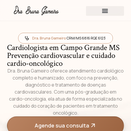
Sobre a Dra Bruna Gameiro
Dra. Bruna Gameiro
CRM/MS 6816 RQE 6123
Cardiologista em Campo Grande MS
Prevenção cardiovascular e cuidado
cardio-oncológico
Dra. Bruna Gameiro oferece atendimento cardiológico
completo e humanizado, com foco na prevenção,
diagnóstico e tratamento de doenças
cardiovasculares. Com uma pós-graduação em
cardio-oncologia, ela atua de forma especializada no
cuidado do coração de pacientes em tratamento
oncológico.
Agende sua consulta