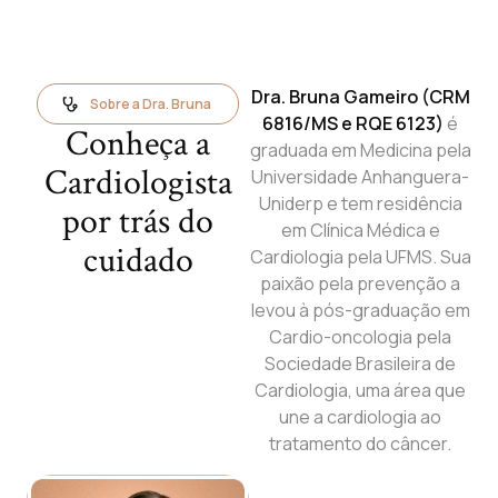
Dra. Bruna Gameiro (CRM
Sobre a Dra. Bruna
6816/MS e RQE 6123)
é
Conheça a
graduada em Medicina pela
Cardiologista
Universidade Anhanguera-
Uniderp e tem residência
por trás do
em Clínica Médica e
cuidado
Cardiologia pela UFMS. Sua
paixão pela prevenção a
levou à pós-graduação em
Cardio-oncologia pela
Sociedade Brasileira de
Cardiologia, uma área que
une a cardiologia ao
tratamento do câncer.