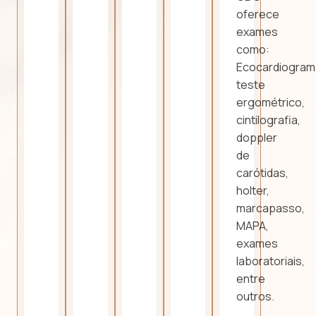
oferece
exames
como:
Ecocardiogram
teste
ergométrico,
cintilografia,
doppler
de
carótidas,
holter,
marcapasso,
MAPA,
exames
laboratoriais,
entre
outros.